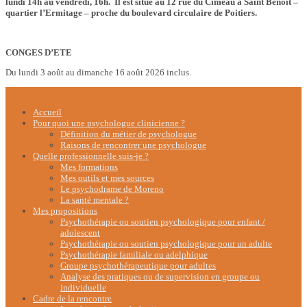
lundi 14h au vendredi, 16h. Il est situé au 12 rue du Cimeau à Saint Benoît –
quartier l’Ermitage – proche du boulevard circulaire de Poitiers.
CONGES D’ETE
Du lundi 3 août au dimanche 16 août 2026 inclus.
Accueil
Pour quoi une psychologue clinicienne ?
Définition du métier de psychologue
Raisons de rencontrer une psychologue
Quelle professionnelle suis-je ?
Mes formations
Mes outils et mes sources
Le psychodrame de Moreno
La santé mentale ?
Mes propositions
Psychothérapie ou soutien psychologique pour enfant /
adolescent
Psychothérapie ou soutien psychologique pour un adulte
Psychothérapie familiale ou adelphique
Groupe psychothérapeutique pour adultes
Analyse des pratiques ou de supervision en groupe ou
individuelle
Cadre de la rencontre