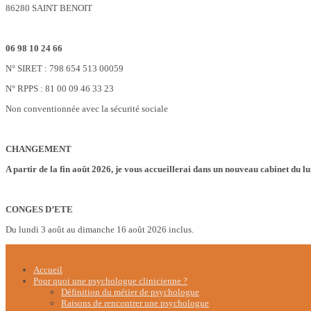
86280 SAINT BENOIT
06 98 10 24 66
N° SIRET : 798 654 513 00059
N° RPPS : 81 00 09 46 33 23
Non conventionnée avec la sécurité sociale
CHANGEMENT
A partir de la fin août 2026, je vous accueillerai dans un nouveau cabinet du l
CONGES D’ETE
Du lundi 3 août au dimanche 16 août 2026 inclus.
Accueil
Pour quoi une psychologue clinicienne ?
Définition du métier de psychologue
Raisons de rencontrer une psychologue