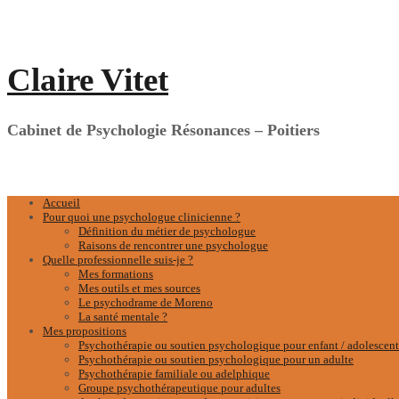
Aller
au
contenu
Claire Vitet
Cabinet de Psychologie Résonances – Poitiers
Accueil
Pour quoi une psychologue clinicienne ?
Définition du métier de psychologue
Raisons de rencontrer une psychologue
Quelle professionnelle suis-je ?
Mes formations
Mes outils et mes sources
Le psychodrame de Moreno
La santé mentale ?
Mes propositions
Psychothérapie ou soutien psychologique pour enfant / adolescent
Psychothérapie ou soutien psychologique pour un adulte
Psychothérapie familiale ou adelphique
Groupe psychothérapeutique pour adultes