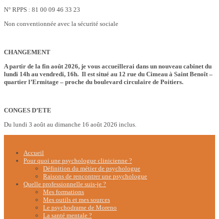
N° RPPS : 81 00 09 46 33 23
Non conventionnée avec la sécurité sociale
CHANGEMENT
A partir de la fin août 2026, je vous accueillerai dans un nouveau cabinet du
lundi 14h au vendredi, 16h. Il est situé au 12 rue du Cimeau à Saint Benoît –
quartier l’Ermitage – proche du boulevard circulaire de Poitiers.
CONGES D’ETE
Du lundi 3 août au dimanche 16 août 2026 inclus.
Accueil
Pour quoi une psychologue clinicienne ?
Définition du métier de psychologue
Raisons de rencontrer une psychologue
Quelle professionnelle suis-je ?
Mes formations
Mes outils et mes sources
Le psychodrame de Moreno
La santé mentale ?