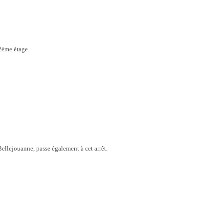
 2ème étage.
Bellejouanne, passe également à cet arrêt.