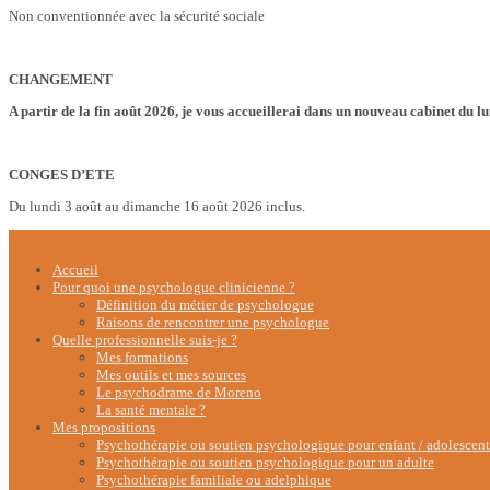
Non conventionnée avec la sécurité sociale
CHANGEMENT
A partir de la fin août 2026, je vous accueillerai dans un nouveau cabinet du l
CONGES D’ETE
Du lundi 3 août au dimanche 16 août 2026 inclus.
Accueil
Pour quoi une psychologue clinicienne ?
Définition du métier de psychologue
Raisons de rencontrer une psychologue
Quelle professionnelle suis-je ?
Mes formations
Mes outils et mes sources
Le psychodrame de Moreno
La santé mentale ?
Mes propositions
Psychothérapie ou soutien psychologique pour enfant / adolescent
Psychothérapie ou soutien psychologique pour un adulte
Psychothérapie familiale ou adelphique