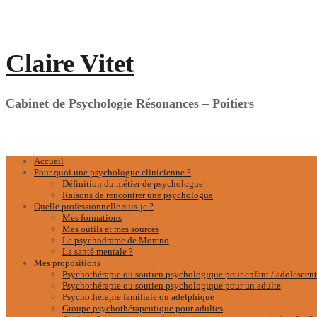
Aller
au
contenu
Claire Vitet
Cabinet de Psychologie Résonances – Poitiers
Accueil
Pour quoi une psychologue clinicienne ?
Définition du métier de psychologue
Raisons de rencontrer une psychologue
Quelle professionnelle suis-je ?
Mes formations
Mes outils et mes sources
Le psychodrame de Moreno
La santé mentale ?
Mes propositions
Psychothérapie ou soutien psychologique pour enfant / adolescent
Psychothérapie ou soutien psychologique pour un adulte
Psychothérapie familiale ou adelphique
Groupe psychothérapeutique pour adultes