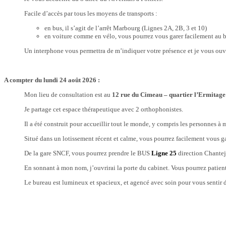
Facile d’accès par tous les moyens de transports :
en bus, il s’agit de l’arrêt Marbourg (Lignes 2A, 2B, 3 et 10)
en voiture comme en vélo, vous pourrez vous garer facilement au b
Un interphone vous permettra de m’indiquer votre présence et je vous ouvri
A compter du lundi 24 août 2026 :
Mon lieu de consultation est au
12 rue du Cimeau – quartier l’Ermitage
Je partage cet espace thérapeutique avec 2 orthophonistes.
Il a été construit pour accueillir tout le monde, y compris les personnes à m
Situé dans un lotissement récent et calme, vous pourrez facilement vous ga
De la gare SNCF, vous pourrez prendre le BUS
Ligne 25
direction Chanteje
En sonnant à mon nom, j’ouvrirai la porte du cabinet. Vous pourrez patien
Le bureau est lumineux et spacieux, et agencé avec soin pour vous sentir d