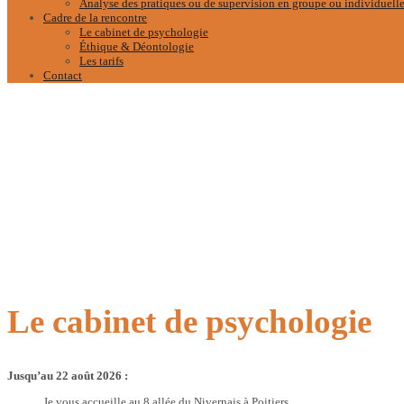
Analyse des pratiques ou de supervision en groupe ou individuell
Cadre de la rencontre
Le cabinet de psychologie
Éthique & Déontologie
Les tarifs
Contact
Le cabinet de psychologie
Jusqu’au 22 août 2026 :
Je vous accueille au 8 allée du Nivernais à Poitiers.