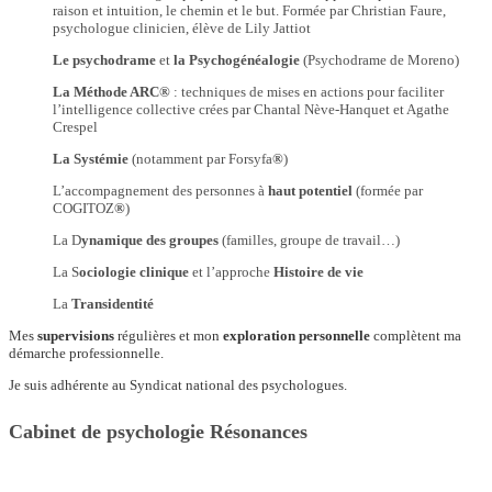
raison et intuition, le chemin et le but. Formée par Christian Faure,
psychologue clinicien, élève de Lily Jattiot
Le psychodrame
et
la Psychogénéalogie
(Psychodrame de Moreno)
La Méthode ARC®
: techniques de mises en actions pour faciliter
l’intelligence collective crées par Chantal Nève-Hanquet et Agathe
Crespel
La Systémie
(notamment par Forsyfa
®
)
L’accompagnement des personnes à
haut potentiel
(formée par
COGITOZ
®
)
La D
ynamique des groupes
(familles, groupe de travail…)
La S
ociologie clinique
et l’approche
Histoire de vie
La
Transidentité
Mes
supervisions
régulières et mon
exploration personnelle
complètent ma
démarche professionnelle.
Je suis adhérente au Syndicat national des psychologues.
Cabinet de psychologie Résonances