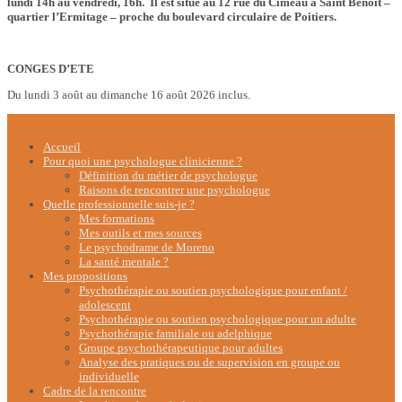
lundi 14h au vendredi, 16h. Il est situé au 12 rue du Cimeau à Saint Benoît –
quartier l’Ermitage – proche du boulevard circulaire de Poitiers.
CONGES D’ETE
Du lundi 3 août au dimanche 16 août 2026 inclus.
Accueil
Pour quoi une psychologue clinicienne ?
Définition du métier de psychologue
Raisons de rencontrer une psychologue
Quelle professionnelle suis-je ?
Mes formations
Mes outils et mes sources
Le psychodrame de Moreno
La santé mentale ?
Mes propositions
Psychothérapie ou soutien psychologique pour enfant /
adolescent
Psychothérapie ou soutien psychologique pour un adulte
Psychothérapie familiale ou adelphique
Groupe psychothérapeutique pour adultes
Analyse des pratiques ou de supervision en groupe ou
individuelle
Cadre de la rencontre